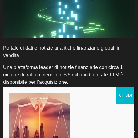
Portale di dati e notizie analitiche finanziarie globali in
vendita
Una piattaforma leader di notizie finanziarie con circa 1
milione di traffico mensile e $ 5 milioni di entrate TTM è
disponibile per l’acquisizione.
Copertura di mercato completa: notizie in tempo reale,
analisi, quotazioni e strumenti finanziari avanzati.
Autorità di settore affidabile: recensioni di broker
imparziali per trader al dettaglio e professionisti.
Solida rete commerciale: partnership con oltre 100 broker